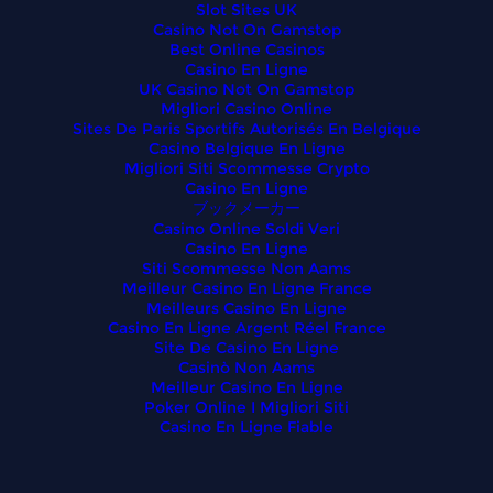
Slot Sites UK
Casino Not On Gamstop
Best Online Casinos
Casino En Ligne
UK Casino Not On Gamstop
Migliori Casino Online
Sites De Paris Sportifs Autorisés En Belgique
Casino Belgique En Ligne
Migliori Siti Scommesse Crypto
Casino En Ligne
ブックメーカー
Casino Online Soldi Veri
Casino En Ligne
Siti Scommesse Non Aams
Meilleur Casino En Ligne France
Meilleurs Casino En Ligne
Casino En Ligne Argent Réel France
Site De Casino En Ligne
Casinò Non Aams
Meilleur Casino En Ligne
Poker Online I Migliori Siti
Casino En Ligne Fiable