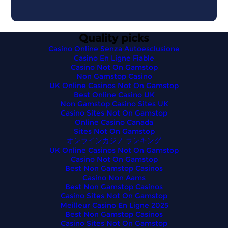
Quality picks
Casino Online Senza Autoesclusione
Casino En Ligne Fiable
Casino Not On Gamstop
Non Gamstop Casino
UK Online Casinos Not On Gamstop
Best Online Casino UK
Non Gamstop Casino Sites UK
Casino Sites Not On Gamstop
Online Casino Canada
Sites Not On Gamstop
オンラインカジノ ランキング
UK Online Casinos Not On Gamstop
Casino Not On Gamstop
Best Non Gamstop Casinos
Casino Non Aams
Best Non Gamstop Casinos
Casino Sites Not On Gamstop
Meilleur Casino En Ligne 2025
Best Non Gamstop Casinos
Casino Sites Not On Gamstop