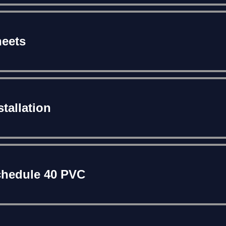
eets
stallation
hedule 40 PVC