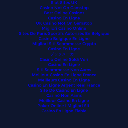
Slot Sites UK
Casino Not On Gamstop
Best Online Casinos
Casino En Ligne
UK Casino Not On Gamstop
Migliori Casino Online
Sites De Paris Sportifs Autorisés En Belgique
Casino Belgique En Ligne
Migliori Siti Scommesse Crypto
Casino En Ligne
ブックメーカー
Casino Online Soldi Veri
Casino En Ligne
Siti Scommesse Non Aams
Meilleur Casino En Ligne France
Meilleurs Casino En Ligne
Casino En Ligne Argent Réel France
Site De Casino En Ligne
Casinò Non Aams
Meilleur Casino En Ligne
Poker Online I Migliori Siti
Casino En Ligne Fiable