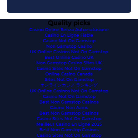
Quality picks
Casino Online Senza Autoesclusione
Casino En Ligne Fiable
Casino Not On Gamstop
Non Gamstop Casino
UK Online Casinos Not On Gamstop
Best Online Casino UK
Non Gamstop Casino Sites UK
Casino Sites Not On Gamstop
Online Casino Canada
Sites Not On Gamstop
オンラインカジノ ランキング
UK Online Casinos Not On Gamstop
Casino Not On Gamstop
Best Non Gamstop Casinos
Casino Non Aams
Best Non Gamstop Casinos
Casino Sites Not On Gamstop
Meilleur Casino En Ligne 2025
Best Non Gamstop Casinos
Casino Sites Not On Gamstop