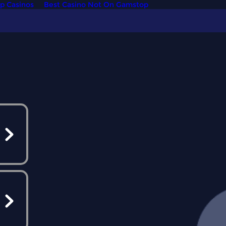
p Casinos
Best Casino Not On Gamstop