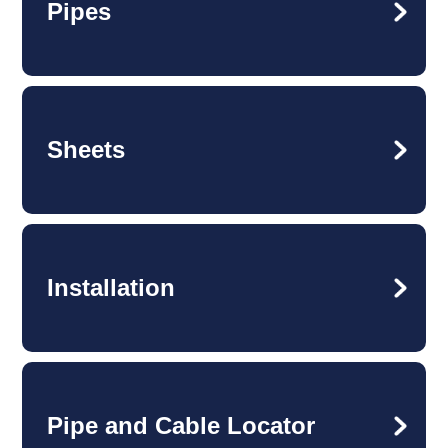
Pipes
Sheets
Installation
Pipe and Cable Locator