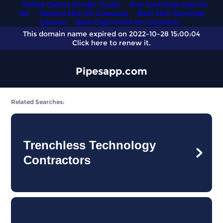
Online Casino Zonder Cruks
Non Gamstop Casinos
UK
Casinos Not On Gamstop
Best Non Gamstop
Casinos
Best Casino Not On Gamstop
This domain name expired on 2022-10-28 15:00:04
Click here
to renew it.
Pipesapp.com
Related Searches:
Trenchless Technology
Contractors