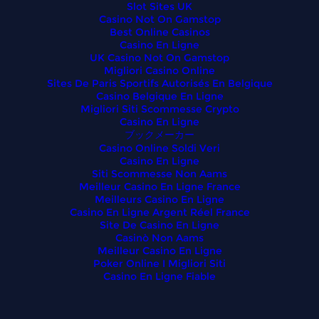
Slot Sites UK
Casino Not On Gamstop
Best Online Casinos
Casino En Ligne
UK Casino Not On Gamstop
Migliori Casino Online
Sites De Paris Sportifs Autorisés En Belgique
Casino Belgique En Ligne
Migliori Siti Scommesse Crypto
Casino En Ligne
ブックメーカー
Casino Online Soldi Veri
Casino En Ligne
Siti Scommesse Non Aams
Meilleur Casino En Ligne France
Meilleurs Casino En Ligne
Casino En Ligne Argent Réel France
Site De Casino En Ligne
Casinò Non Aams
Meilleur Casino En Ligne
Poker Online I Migliori Siti
Casino En Ligne Fiable