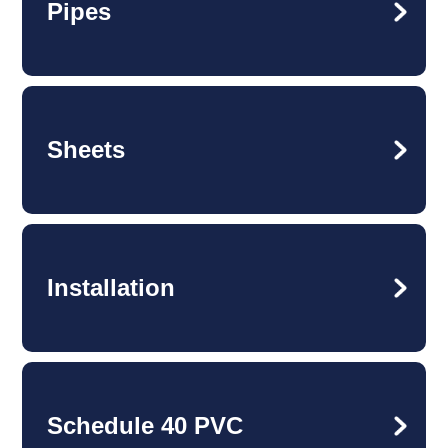
Pipes
Sheets
Installation
Schedule 40 PVC