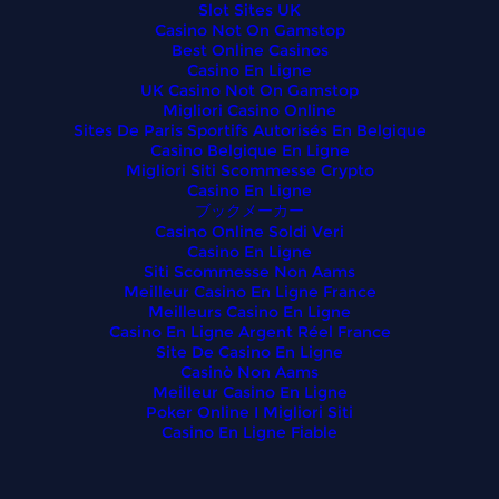
Slot Sites UK
Casino Not On Gamstop
Best Online Casinos
Casino En Ligne
UK Casino Not On Gamstop
Migliori Casino Online
Sites De Paris Sportifs Autorisés En Belgique
Casino Belgique En Ligne
Migliori Siti Scommesse Crypto
Casino En Ligne
ブックメーカー
Casino Online Soldi Veri
Casino En Ligne
Siti Scommesse Non Aams
Meilleur Casino En Ligne France
Meilleurs Casino En Ligne
Casino En Ligne Argent Réel France
Site De Casino En Ligne
Casinò Non Aams
Meilleur Casino En Ligne
Poker Online I Migliori Siti
Casino En Ligne Fiable