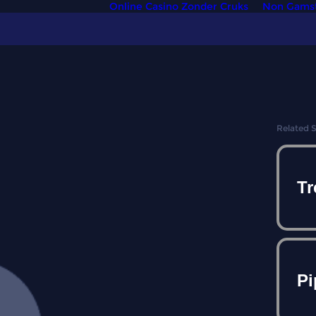
Online Casino Zonder Cruks
Non Gamst
Related 
Tr
Pi