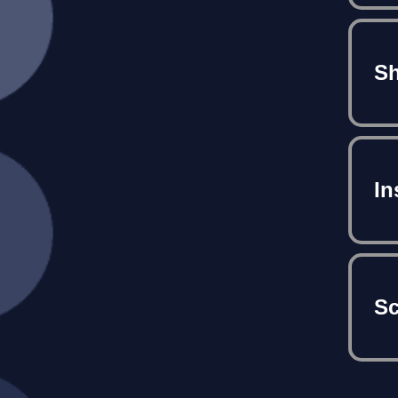
Sh
In
Sc