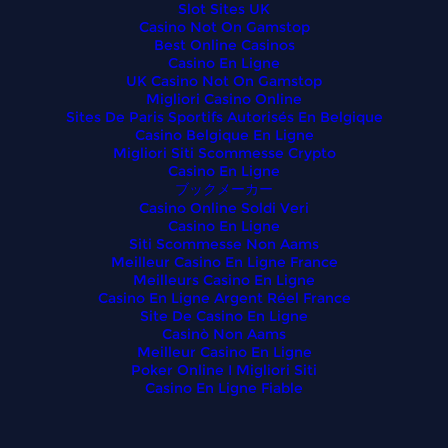
Slot Sites UK
Casino Not On Gamstop
Best Online Casinos
Casino En Ligne
UK Casino Not On Gamstop
Migliori Casino Online
Sites De Paris Sportifs Autorisés En Belgique
Casino Belgique En Ligne
Migliori Siti Scommesse Crypto
Casino En Ligne
ブックメーカー
Casino Online Soldi Veri
Casino En Ligne
Siti Scommesse Non Aams
Meilleur Casino En Ligne France
Meilleurs Casino En Ligne
Casino En Ligne Argent Réel France
Site De Casino En Ligne
Casinò Non Aams
Meilleur Casino En Ligne
Poker Online I Migliori Siti
Casino En Ligne Fiable