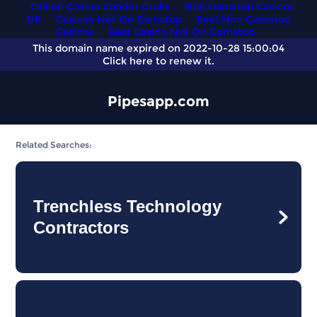
Online Casino Zonder Cruks
Non Gamstop Casinos
UK
Casinos Not On Gamstop
Best Non Gamstop
Casinos
Best Casino Not On Gamstop
This domain name expired on 2022-10-28 15:00:04
Click here
to renew it.
Pipesapp.com
Related Searches:
Trenchless Technology
Contractors