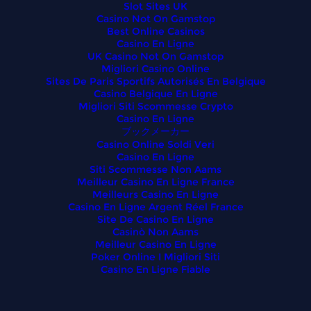
Slot Sites UK
Casino Not On Gamstop
Best Online Casinos
Casino En Ligne
UK Casino Not On Gamstop
Migliori Casino Online
Sites De Paris Sportifs Autorisés En Belgique
Casino Belgique En Ligne
Migliori Siti Scommesse Crypto
Casino En Ligne
ブックメーカー
Casino Online Soldi Veri
Casino En Ligne
Siti Scommesse Non Aams
Meilleur Casino En Ligne France
Meilleurs Casino En Ligne
Casino En Ligne Argent Réel France
Site De Casino En Ligne
Casinò Non Aams
Meilleur Casino En Ligne
Poker Online I Migliori Siti
Casino En Ligne Fiable