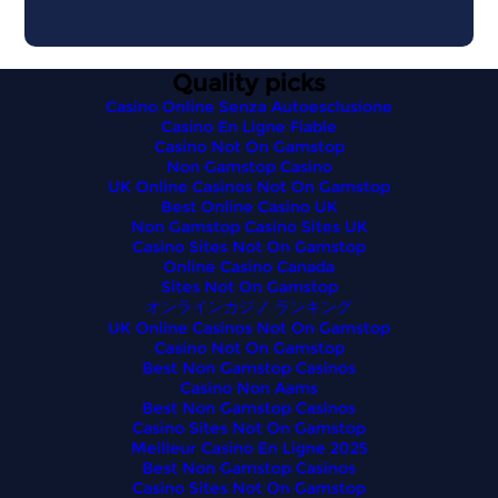
Quality picks
Casino Online Senza Autoesclusione
Casino En Ligne Fiable
Casino Not On Gamstop
Non Gamstop Casino
UK Online Casinos Not On Gamstop
Best Online Casino UK
Non Gamstop Casino Sites UK
Casino Sites Not On Gamstop
Online Casino Canada
Sites Not On Gamstop
オンラインカジノ ランキング
UK Online Casinos Not On Gamstop
Casino Not On Gamstop
Best Non Gamstop Casinos
Casino Non Aams
Best Non Gamstop Casinos
Casino Sites Not On Gamstop
Meilleur Casino En Ligne 2025
Best Non Gamstop Casinos
Casino Sites Not On Gamstop