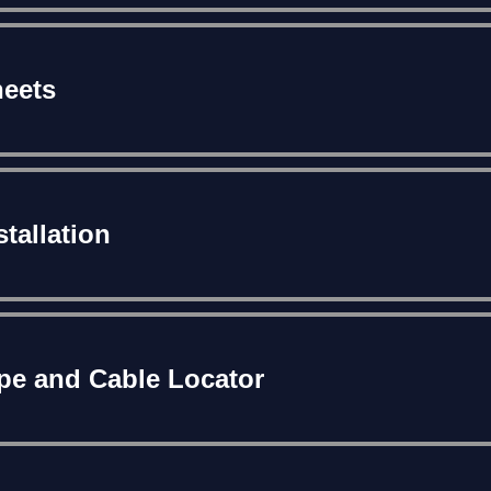
eets
stallation
pe and Cable Locator