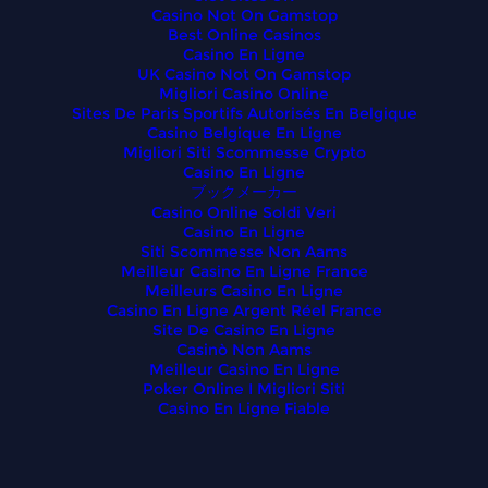
Casino Not On Gamstop
Best Online Casinos
Casino En Ligne
UK Casino Not On Gamstop
Migliori Casino Online
Sites De Paris Sportifs Autorisés En Belgique
Casino Belgique En Ligne
Migliori Siti Scommesse Crypto
Casino En Ligne
ブックメーカー
Casino Online Soldi Veri
Casino En Ligne
Siti Scommesse Non Aams
Meilleur Casino En Ligne France
Meilleurs Casino En Ligne
Casino En Ligne Argent Réel France
Site De Casino En Ligne
Casinò Non Aams
Meilleur Casino En Ligne
Poker Online I Migliori Siti
Casino En Ligne Fiable