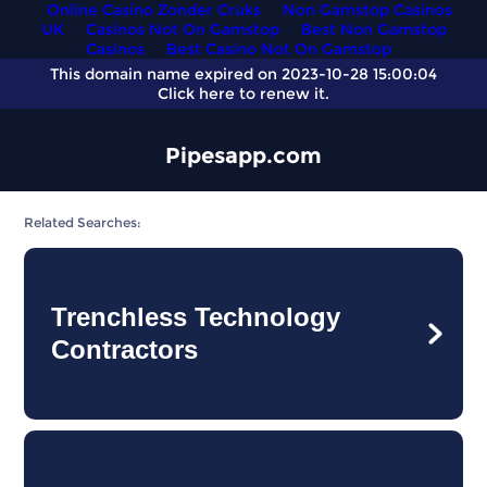
Online Casino Zonder Cruks
Non Gamstop Casinos
UK
Casinos Not On Gamstop
Best Non Gamstop
Casinos
Best Casino Not On Gamstop
This domain name expired on 2023-10-28 15:00:04
Click here
to renew it.
Pipesapp.com
Related Searches:
Trenchless Technology
Contractors