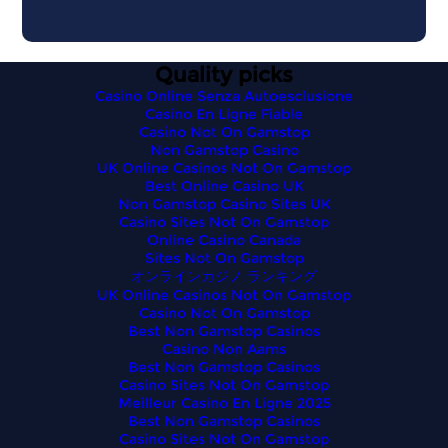
Quality picks
Casino Online Senza Autoesclusione
Casino En Ligne Fiable
Casino Not On Gamstop
Non Gamstop Casino
UK Online Casinos Not On Gamstop
Best Online Casino UK
Non Gamstop Casino Sites UK
Casino Sites Not On Gamstop
Online Casino Canada
Sites Not On Gamstop
オンラインカジノ ランキング
UK Online Casinos Not On Gamstop
Casino Not On Gamstop
Best Non Gamstop Casinos
Casino Non Aams
Best Non Gamstop Casinos
Casino Sites Not On Gamstop
Meilleur Casino En Ligne 2025
Best Non Gamstop Casinos
Casino Sites Not On Gamstop