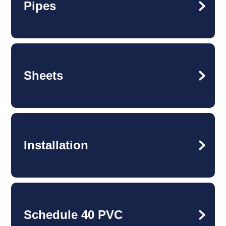
Pipes
Sheets
Installation
Schedule 40 PVC