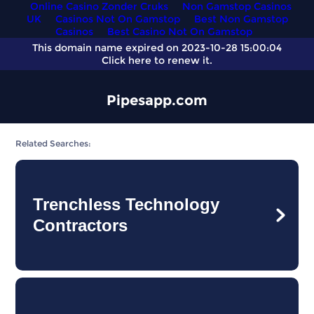
Online Casino Zonder Cruks
Non Gamstop Casinos
UK
Casinos Not On Gamstop
Best Non Gamstop
Casinos
Best Casino Not On Gamstop
This domain name expired on 2023-10-28 15:00:04
Click here
to renew it.
Pipesapp.com
Related Searches:
Trenchless Technology
Contractors