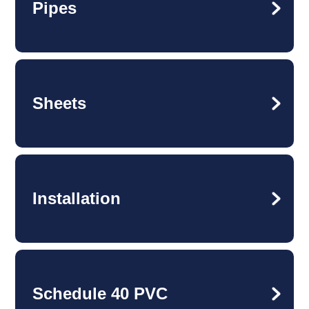
Pipes
Sheets
Installation
Schedule 40 PVC