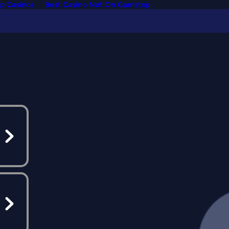
p Casinos
Best Casino Not On Gamstop