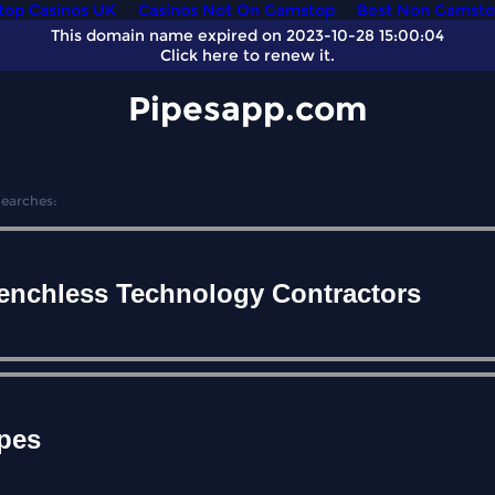
op Casinos UK
Casinos Not On Gamstop
Best Non Gamsto
This domain name expired on 2023-10-28 15:00:04
Click here
to renew it.
Pipesapp.com
Searches:
enchless Technology Contractors
pes