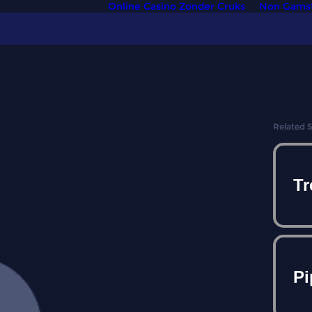
Online Casino Zonder Cruks
Non Gamst
Related 
Tr
Pi