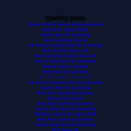
Quality picks
Casino Online Senza Autoesclusione
Casino En Ligne Fiable
Casino Not On Gamstop
Non Gamstop Casino
UK Online Casinos Not On Gamstop
Best Online Casino UK
Non Gamstop Casino Sites UK
Casino Sites Not On Gamstop
Online Casino Canada
Sites Not On Gamstop
オンラインカジノ ランキング
UK Online Casinos Not On Gamstop
Casino Not On Gamstop
Best Non Gamstop Casinos
Casino Non Aams
Best Non Gamstop Casinos
Casino Sites Not On Gamstop
Meilleur Casino En Ligne 2025
Best Non Gamstop Casinos
Casino Sites Not On Gamstop
Slot Sites UK